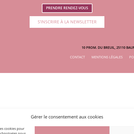
PRENDRE RENDEZ-VOUS
S’INSCRIRE À LA NEWSLETTER
10 PROM. DU BREUIL, 25110 BAUM
CONTACT
MENTIONS LÉGALES
PO
Gérer le consentement aux cookies
 les cookies pour
technologies nous