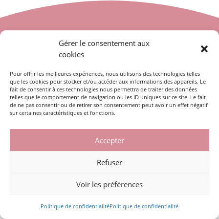
Gérer le consentement aux
Prendre rendez-vous en ligne
cookies
PRENDRE RENDEZ-VOUS
Pour offrir les meilleures expériences, nous utilisons des technologies telles
S’INSCRIRE À LA NEWSLETTER
que les cookies pour stocker et/ou accéder aux informations des appareils. Le
fait de consentir à ces technologies nous permettra de traiter des données
telles que le comportement de navigation ou les ID uniques sur ce site. Le fait
de ne pas consentir ou de retirer son consentement peut avoir un effet négatif
sur certaines caractéristiques et fonctions.
Accepter
10 PROM. DU BREUIL, 25110 BAUME LES DAMES – 03 81 84 36 41
Refuser
Voir les préférences
Politique de confidentialité
Politique de confidentialité