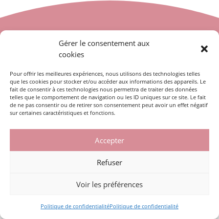
Gérer le consentement aux
Prendre rendez-vous en ligne
cookies
PRENDRE RENDEZ-VOUS
Pour offrir les meilleures expériences, nous utilisons des technologies telles
S’INSCRIRE À LA NEWSLETTER
que les cookies pour stocker et/ou accéder aux informations des appareils. Le
fait de consentir à ces technologies nous permettra de traiter des données
telles que le comportement de navigation ou les ID uniques sur ce site. Le fait
de ne pas consentir ou de retirer son consentement peut avoir un effet négatif
sur certaines caractéristiques et fonctions.
Accepter
10 PROM. DU BREUIL, 25110 BAUME LES DAMES – 03 81 84 36 41
Refuser
Voir les préférences
Politique de confidentialité
Politique de confidentialité